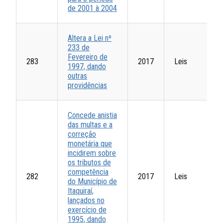
de 2001 à 2004
Altera a Lei nº
233 de
Fevereiro de
283
2017
Leis
1997, dando
outras
providências
Concede anistia
das multas e a
correção
monetária que
incidirem sobre
os tributos de
competência
282
2017
Leis
do Município de
Itaquiraí,
lançados no
exercício de
1995, dando