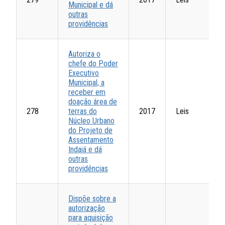
Municipal e dá
outras
providências
Autoriza o
chefe do Poder
Executivo
Municipal, a
receber em
doação área de
278
terras do
2017
Leis
Núcleo Urbano
do Projeto de
Assentamento
Indaiá e dá
outras
providências
Dispõe sobre a
autorização
para aquisição