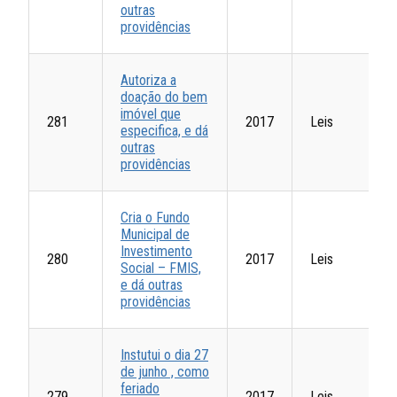
outras
providências
Autoriza a
doação do bem
imóvel que
281
2017
Leis
especifica, e dá
outras
providências
Cria o Fundo
Municipal de
Investimento
280
2017
Leis
Social – FMIS,
e dá outras
providências
Instutui o dia 27
de junho , como
feriado
279
2017
Leis