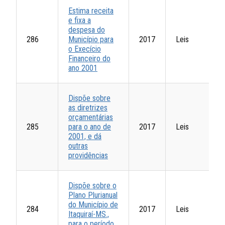
Estima receita
e fixa a
despesa do
286
Município para
2017
Leis
o Execício
Financeiro do
ano 2001
Dispõe sobre
as diretrizes
orçamentárias
285
para o ano de
2017
Leis
2001, e dá
outras
providências
Dispõe sobre o
Plano Plurianual
do Município de
284
2017
Leis
Itaquiraí-MS.,
para o período