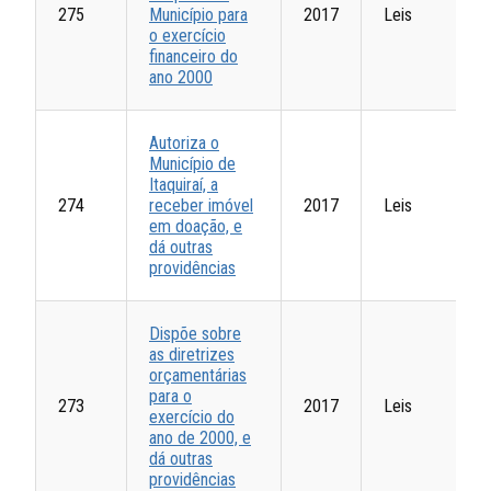
275
Município para
2017
Leis
o exercício
financeiro do
ano 2000
Autoriza o
Município de
Itaquiraí, a
274
receber imóvel
2017
Leis
em doação, e
dá outras
providências
Dispõe sobre
as diretrizes
orçamentárias
para o
273
2017
Leis
exercício do
ano de 2000, e
dá outras
providências