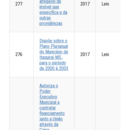
amigável de
277
2017
Leis
imóvel que
especifica e da
outras
providências
Dispõe sobre o
Plano Plurianual
do Município de
276
2017
Leis
Itaquiraí-MS.,
para o período
de 2000 à 2003
Autoriza o
Poder
Executivo
Municipal a
contratar
financiamento
junto a União
através da
Caixa